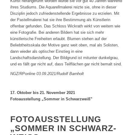
Kunst herangeführt worden wurde sie vor gut 40 Jahren während
ihres Studiums. Die Aquarellmalerei reizte sie, ohne in dieser
Disziplin jedoch zufriedenstellende Ergebnisse zu erzielen. Mit
der Pastellmalerei hat sie ihre Bestimmung als Künstlerin
offenbar gefunden. Das Schloss Wickrath wirkt von weitem wie
eine Fotografie. Bei anderen Bildern hat sie sich mehr
künstlerische Freiheiten erlaubt. Blumen stehen auf der
Beliebtheitsskala der Motive ganz weit oben, mal als Solisten,
dann wieder als optischer Einstieg in eine
Landschaftsdarstellung. Der Bildgrund ist mitunter dunkelgrau,
und es fällt gar nicht auf, dass Teilflächen gar nicht bemalt sind.
NGZ/RPonline 03.09.2021/Rudolf Barnholt
17. Oktober bis 21. November 2021
Fotoausstellung „Sommer in Schwarzweiß”
FOTOAUSSTELLUNG
„SOMMER IN SCHWARZ-