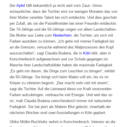
Der
Apfel
fällt bekanntlich ja nicht weit vom Zaun. Umso
erstaunlicher, dass die Tochter erst vor wenigen Monaten das von
ihrer Mutter vererbte Talent bei sich entdeckte. Und dies geschah
per Zufall, als sie die Pastellkreiden bei einer Freundin entdeckte.
Die 74-Jährige und die 50-Jährige zeigen vor allem Landschaften.
Die Mutter aus Liebe zum
Niederrhein
, die Tochter, um sich mit
Farben austoben zu können. „Ich gehe mit meiner Farbigkeit bis
an die Grenzen, versuche während des Malprozesses den Kopf
auszuschalten“, sagt Claudia Budana, die in
Köln
lebt, aber in
Korschenbroich aufgewachsen und zur Schule gegangen ist.
Manche ihrer Landschaftsbilder haben die maximale Farbigkeit.
„Es geht mir darum, die Dinge zum Leuchten zu bringen“, erklärt
die 50-Jährige. Sie bringt sich beim Malen voll ein, bis es im
Körper zu vibrieren beginnt. „Das macht sehr viel mit einem“,
sagt die Tochter. Auf die Leinwand diese vor Kraft strotzenden
Farben aufzubringen, verbrauche viel Energie. Und weil das so
ist, malt Claudia Budana zwischendurch immer mit reduzierter
Farbigkeit. Sie hat jetzt als Malerin Blut geleckt, innerhalb der
nächsten Wochen sind zwei Ausstellungen in Köln geplant.
Ulrike Müller-Ruchholtz wohnt in Korschenbroich. Intensiv an die