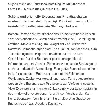
Organisatorin der Porzellanausstellung im Kulturbahnhof.
Foto: Rick, Markus (rick)/Markus Rick (rick)
Schöne und originelle Exponate aus Privathaushalten
werden im Kulturbahnhof gezeigt. Dabei wird auch geklärt,
inwiefern Porzellan einst ein Statussymbol war.
Barbara Romann die Vorsitzende des Heimatvereins freute sich
sehr nach anderthalb Jahren endlich wieder eine Ausstellung zu
eröffnen. Die Ausstellung „Im Spiegel der Zeit“ wurde von
Roswitha Hermanns organisiert. Die zum Teil sehr schönen, zum
Teil sehr originellen Exponate erzählen auch ein Stück
Geschichte. Für den Betrachter gibt es entsprechende
Information an den Vitrinen. Porzellan war einst ein Statussymbol
auch das erklärt die Ausstellung. Eine große Zuckerdose sei kein
Indiz für ungesunde Ernährung, sondern ein Zeichen des
Wohlstands. Zucker war wertvoll und teuer. Für die Ausstellung
wurden viele Exponate aus Privatbesitz zur Verfügung gestellt.
Viele Exponate stammen von Erika Kempny der Lebensgefährtin
des mittlerweile verstorbenen langjährigen Vorsitzenden Karl-
Heinz Bednarzyk. Von ihr stammt u.a. „Die Blau Gruppe der
Briefschreiber“ aus Dresden. Das ist kein